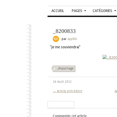
ACCUEIL
PAGES
CATÉGORIES
_8200833
par
applibi
"je me souviendrai"
_Reportage
26 Août 2012
← Article précédent
A
S'inscrire à la newsletter
Commenter cet article