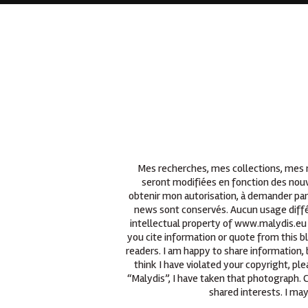
Mes recherches, mes collections, mes re
seront modifiées en fonction des nouv
obtenir mon autorisation, à demander par
news sont conservés. Aucun usage différ
intellectual property of www.malydis.eu 
you cite information or quote from this b
readers. I am happy to share information, 
think I have violated your copyright, p
“Malydis”, I have taken that photograph.
shared interests. I may