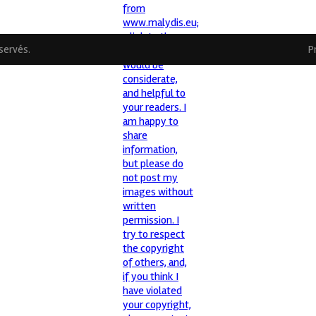
éservés.
P