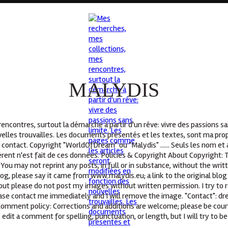
MALYDIS
ncontres, surtout la démarche à partir d'un rêve: vivre des passions s
elles trouvailles. Les documents présentés et les textes, sont ma propr
 contact. Copyright "WorldOfDream" ou "Malydis" ...... Seuls les nom e
ent n'est fait de ces données. Policies & Copyright About Copyright: T
You may not reprint any posts, in full or in substance, without the wri
log, please say it came from www.malydis.eu; a link to the original blog
but please do not post my images without written permission. I try to r
lease contact me immediately and I will remove the image. "Contact": d
 Comment policy: Corrections and additions are welcome; please be cour
 edit a comment for spelling, punctuation, or length, but I will try to be 