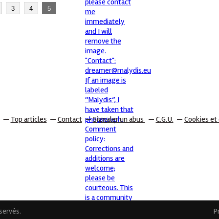
3
4
5
Top articles
Contact
Signaler un abus
C.G.U.
Cookies et
éservés.
P