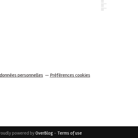
 données personnelles
Préférences cookies
roudly powered by
OverBlog
-
Terms of use