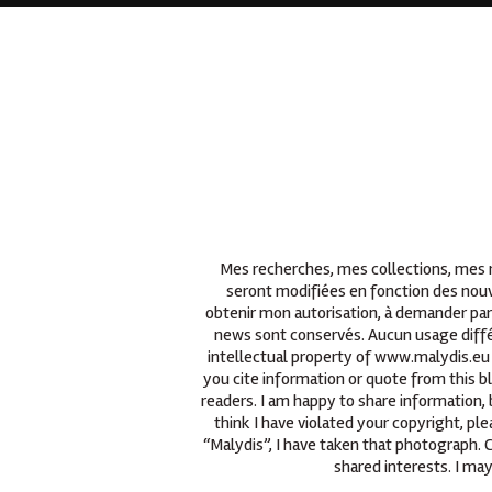
Mes recherches, mes collections, mes re
seront modifiées en fonction des nouv
obtenir mon autorisation, à demander par
news sont conservés. Aucun usage différ
intellectual property of www.malydis.eu 
you cite information or quote from this b
readers. I am happy to share information, 
think I have violated your copyright, p
“Malydis”, I have taken that photograph.
shared interests. I may