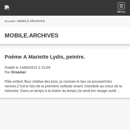
MENU
Accueil
» MOBILE.ARCHIVES
MOBILE.ARCHIVES
Poème A Mariette Lydis, peintre.
Publié le 14/06/2015 à 15:06
Par
Dreamer
Pâle enfant, fleur chétive des bois, je connais le lieu où poussent tes
racines,C'est le lieu de la première solitude vivant, immobile au creux de la
mémoire. Dans un temps à la lisière du temps j'ai senti ton visage ourlé
d'humides corolles rafraîchir...