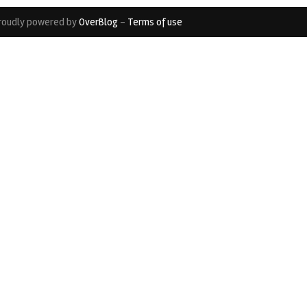
roudly powered by
OverBlog
-
Terms of use