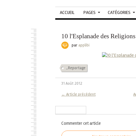
ACCUEIL
PAGES
CATÉGORIES
10 l'Esplanade des Religions
par
applibi
_Reportage
31 Août 2012
← Article précédent
A
S'inscrire à la newsletter
Commenter cet article