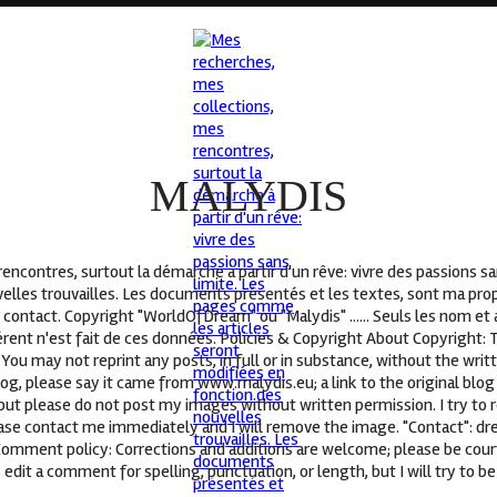
MALYDIS
ncontres, surtout la démarche à partir d'un rêve: vivre des passions s
elles trouvailles. Les documents présentés et les textes, sont ma propr
 contact. Copyright "WorldOfDream" ou "Malydis" ...... Seuls les nom e
ent n'est fait de ces données. Policies & Copyright About Copyright: T
You may not reprint any posts, in full or in substance, without the wri
log, please say it came from www.malydis.eu; a link to the original blog
but please do not post my images without written permission. I try to r
lease contact me immediately and I will remove the image. "Contact": d
 Comment policy: Corrections and additions are welcome; please be cour
 edit a comment for spelling, punctuation, or length, but I will try to be 