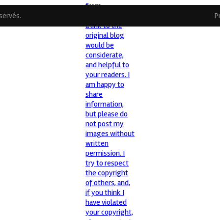
éservés.
P