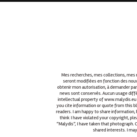
Mes recherches, mes collections, mes re
seront modifiées en fonction des nouv
obtenir mon autorisation, à demander par
news sont conservés. Aucun usage différ
intellectual property of www.malydis.eu 
you cite information or quote from this b
readers. I am happy to share information, 
think I have violated your copyright, p
“Malydis”, I have taken that photograph.
shared interests. I may