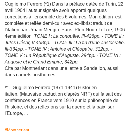
Guglielmo
Ferrero
.(*1) Dans la préface datée de
Turin
, 22
avril 1904 l'auteur signale avoir apporté quelques
corrections à l'ensemble des 6 volumes. Mon édition est
complète et reliée demi-cuir avec ex-
libris
: traduit de
l'italien par Urbain Mengin, Paris:
Plon
-Nourrit et
cie
, 1906
4eme édition
TOME I : La conquête, III-426
pp
. - TOME II :
Jules César, V-458
pp
. - TOME III : La fin d'une aristocratie,
III-334
pp
. - TOME IV :
Antoine
et
Cléopatre
, 312
pp
. -
TOME V : La République
d'Auguste
, 294
pp
. - TOME VI :
Auguste et le Grand Empire, 342
pp
.
Cité par
Montherlant
dans une lettre à
Sandelion
, aussi
dans carnets posthumes.
/*1 Guglielmo Ferrero (1871-1941) Historien
italien. (Mauvaise traduction d'après NRF) qui faisait des
conférences en France vers 1910 sur la philosophie de
l'histoire, et des reflexions sur la guerre et la paix, sur
l'Europe, ...
#Montherlant