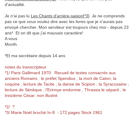
d'actualité.
Je n'ai pas lu
Les Chants d'arrière-saison[*3]
. Je ne comprends
pas ce que vous voulez dire avec les livres que je n'aurais pas
envoyé chercher. Mon serviteur est toujours chez moi - depuis 23
ans*. Et on dit que j'ai mauvais caractère!
A vous
Month.
*Et ma secrétaire depuis 14 ans
notes du transcripteur
*1/ Paris Gallimard 1970: Recueil de textes consacrés aux
anciens Romains : le préfet Spendius ; la mort de Caton; la
coquine ; lecture de Tacite ; la danse de Scipion ; la Syracusaine ;
lecture de Sénèque ; l'Erinnye endormie ; Thrasea le séparé ; le
treizième César. non illustré.
*2/ ?
*3/ Marie Noël broché In-8 - 172 pages Stock 1961