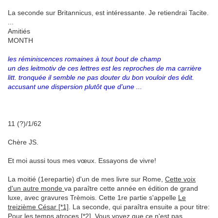
La seconde sur Britannicus, est intéressante. Je retiendrai Tacite.
...
Amitiés
MONTH
les réminiscences romaines à tout bout de champ
un des leitmotiv de ces lettres est les reproches de ma carrière
litt. tronquée il semble ne pas douter du bon vouloir des édit.
accusant une dispersion plutôt que d'une ...
11 (?)/1/62
Chère JS.
Et moi aussi tous mes vœux. Essayons de vivre!
La moitié (1erepartie) d'un de mes livre sur Rome,
Cette voix
d'un autre monde
va paraître cette année en édition de grand
luxe, avec gravures Trèmois. Cette 1re partie s'appelle
Le
treizième César [*1]
. La seconde, qui paraîtra ensuite a pour titre:
Pour les temps atroces [*2]
. Vous voyez que ce n'est pas