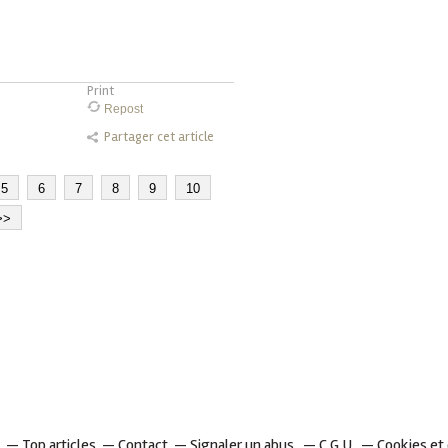
Print
Repost
Partager cet article
5
6
7
8
9
10
>>
Top articles
Contact
Signaler un abus
C.G.U.
Cookies et