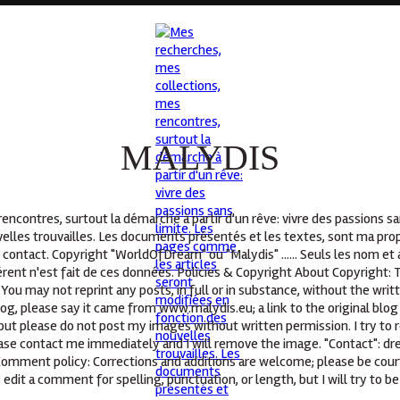
MALYDIS
ncontres, surtout la démarche à partir d'un rêve: vivre des passions s
elles trouvailles. Les documents présentés et les textes, sont ma propr
 contact. Copyright "WorldOfDream" ou "Malydis" ...... Seuls les nom e
ent n'est fait de ces données. Policies & Copyright About Copyright: T
You may not reprint any posts, in full or in substance, without the wri
log, please say it came from www.malydis.eu; a link to the original blog
but please do not post my images without written permission. I try to r
lease contact me immediately and I will remove the image. "Contact": d
 Comment policy: Corrections and additions are welcome; please be cour
 edit a comment for spelling, punctuation, or length, but I will try to be 