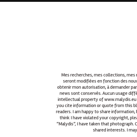
Mes recherches, mes collections, mes re
seront modifiées en fonction des nouv
obtenir mon autorisation, à demander par
news sont conservés. Aucun usage différ
intellectual property of www.malydis.eu 
you cite information or quote from this b
readers. I am happy to share information, 
think I have violated your copyright, p
“Malydis”, I have taken that photograph.
shared interests. I may