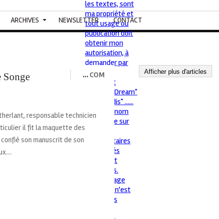
ARCHIVES
NEWSLETTER
CONTACT
Afficher plus d'articles
…
COM
e Songe
herlant, responsable technicien
culier il fit la maquette des
t confié son manuscrit de son
....