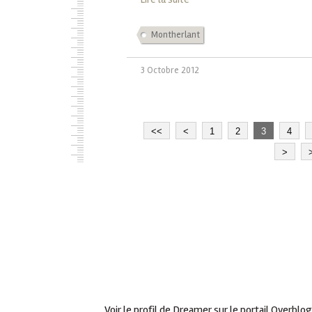
Montherlant
3 Octobre 2012
<<
<
1
2
3
4
>
Voir le profil de
Dreamer
sur le portail Overblog