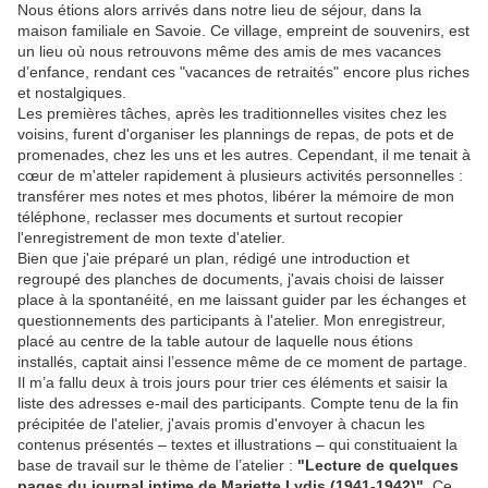
Nous étions alors arrivés dans notre lieu de séjour, dans la
maison familiale en Savoie. Ce village, empreint de souvenirs, est
un lieu où nous retrouvons même des amis de mes vacances
d’enfance, rendant ces "vacances de retraités" encore plus riches
et nostalgiques.
Les premières tâches, après les traditionnelles visites chez les
voisins, furent d'organiser les plannings de repas, de pots et de
promenades, chez les uns et les autres. Cependant, il me tenait à
cœur de m'atteler rapidement à plusieurs activités personnelles :
transférer mes notes et mes photos, libérer la mémoire de mon
téléphone, reclasser mes documents et surtout recopier
l'enregistrement de mon texte d'atelier.
Bien que j'aie préparé un plan, rédigé une introduction et
regroupé des planches de documents, j'avais choisi de laisser
place à la spontanéité, en me laissant guider par les échanges et
questionnements des participants à l'atelier. Mon enregistreur,
placé au centre de la table autour de laquelle nous étions
installés, captait ainsi l’essence même de ce moment de partage.
Il m’a fallu deux à trois jours pour trier ces éléments et saisir la
liste des adresses e-mail des participants. Compte tenu de la fin
précipitée de l'atelier, j'avais promis d'envoyer à chacun les
contenus présentés – textes et illustrations – qui constituaient la
base de travail sur le thème de l’atelier :
"Lecture de quelques
pages du journal intime de Mariette Lydis (1941-1942)"
. Ce