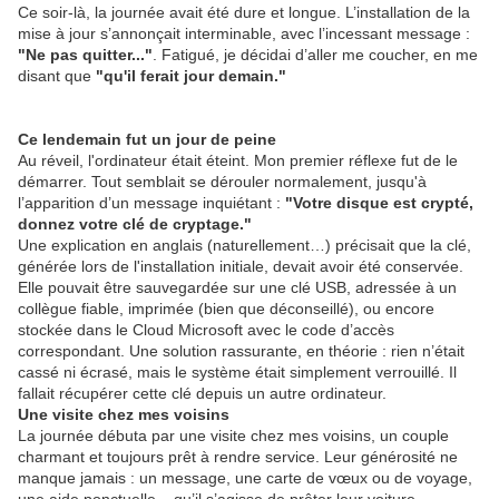
Ce soir-là, la journée avait été dure et longue. L’installation de la
mise à jour s’annonçait interminable, avec l’incessant message :
"Ne pas quitter..."
. Fatigué, je décidai d’aller me coucher, en me
disant que
"qu'il ferait jour demain."
Ce lendemain fut un jour de peine
Au réveil, l'ordinateur était éteint. Mon premier réflexe fut de le
démarrer. Tout semblait se dérouler normalement, jusqu'à
l’apparition d’un message inquiétant :
"Votre disque est crypté,
donnez votre clé de cryptage."
Une explication en anglais (naturellement…) précisait que la clé,
générée lors de l'installation initiale, devait avoir été conservée.
Elle pouvait être sauvegardée sur une clé USB, adressée à un
collègue fiable, imprimée (bien que déconseillé), ou encore
stockée dans le Cloud Microsoft avec le code d’accès
correspondant. Une solution rassurante, en théorie : rien n’était
cassé ni écrasé, mais le système était simplement verrouillé. Il
fallait récupérer cette clé depuis un autre ordinateur.
Une visite chez mes voisins
La journée débuta par une visite chez mes voisins, un couple
charmant et toujours prêt à rendre service. Leur générosité ne
manque jamais : un message, une carte de vœux ou de voyage,