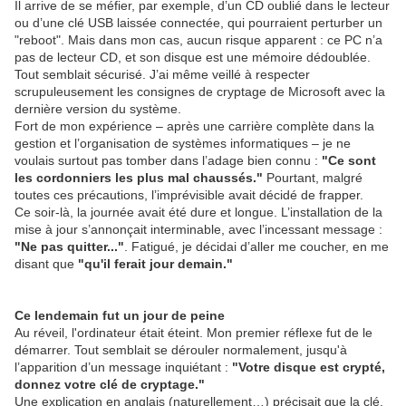
Il arrive de se méfier, par exemple, d’un CD oublié dans le lecteur
ou d’une clé USB laissée connectée, qui pourraient perturber un
"reboot". Mais dans mon cas, aucun risque apparent : ce PC n’a
pas de lecteur CD, et son disque est une mémoire dédoublée.
Tout semblait sécurisé. J’ai même veillé à respecter
scrupuleusement les consignes de cryptage de Microsoft avec la
dernière version du système.
Fort de mon expérience – après une carrière complète dans la
gestion et l’organisation de systèmes informatiques – je ne
voulais surtout pas tomber dans l’adage bien connu :
"Ce sont
les cordonniers les plus mal chaussés."
Pourtant, malgré
toutes ces précautions, l’imprévisible avait décidé de frapper.
Ce soir-là, la journée avait été dure et longue. L’installation de la
mise à jour s’annonçait interminable, avec l’incessant message :
"Ne pas quitter..."
. Fatigué, je décidai d’aller me coucher, en me
disant que
"qu'il ferait jour demain."
Ce lendemain fut un jour de peine
Au réveil, l'ordinateur était éteint. Mon premier réflexe fut de le
démarrer. Tout semblait se dérouler normalement, jusqu'à
l’apparition d’un message inquiétant :
"Votre disque est crypté,
donnez votre clé de cryptage."
Une explication en anglais (naturellement…) précisait que la clé,