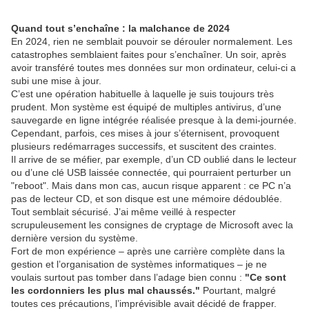
Quand tout s’enchaîne : la malchance de 2024
En 2024, rien ne semblait pouvoir se dérouler normalement. Les
catastrophes semblaient faites pour s’enchaîner. Un soir, après
avoir transféré toutes mes données sur mon ordinateur, celui-ci a
subi une mise à jour.
C’est une opération habituelle à laquelle je suis toujours très
prudent. Mon système est équipé de multiples antivirus, d’une
sauvegarde en ligne intégrée réalisée presque à la demi-journée.
Cependant, parfois, ces mises à jour s’éternisent, provoquent
plusieurs redémarrages successifs, et suscitent des craintes.
Il arrive de se méfier, par exemple, d’un CD oublié dans le lecteur
ou d’une clé USB laissée connectée, qui pourraient perturber un
"reboot". Mais dans mon cas, aucun risque apparent : ce PC n’a
pas de lecteur CD, et son disque est une mémoire dédoublée.
Tout semblait sécurisé. J’ai même veillé à respecter
scrupuleusement les consignes de cryptage de Microsoft avec la
dernière version du système.
Fort de mon expérience – après une carrière complète dans la
gestion et l’organisation de systèmes informatiques – je ne
voulais surtout pas tomber dans l’adage bien connu :
"Ce sont
les cordonniers les plus mal chaussés."
Pourtant, malgré
toutes ces précautions, l’imprévisible avait décidé de frapper.