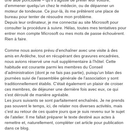
une aide ponctuelle – qu’il s’agisse de prêter leur voiture,
d’emmener quelqu’un chez le médecin, ou de dépanner un
moteur de tondeuse. Ce jour-là, ils me prêtèrent une place de
bureau pour tenter de résoudre mon problème.
Depuis leur ordinateur, je me connectai au site Microsoft pour
consulter la procédure à suivre. Hélas, toutes mes tentatives pour
entrer mon compte Microsoft ou mes mots de passe échouèrent.
Rien à faire.
Comme nous avions prévu d'enchaîner avec une visite à des
amis en Ardèche, tout en récupérant des gravures encadrées,
nous avions réservé une nuit supplémentaire à l'hôtel. Cette
habitude est courante parmi les membres du Conseil
d'administration (dont je ne fais pas partie), puisqu'un bilan des
journées suivi de l'assemblée générale de l'association y sont
traditionnellement établis. C'était également un plaisir de croiser
ces membres, de déjeuner une dernière fois avec eux, ce qui
s'est déroulé de manière agréable.
Les jours suivants se sont parfaitement enchaînés. Je ne prends
pas souvent le temps, ici, de relater nos diverses activités, mais
c'est au retour de ces quatre jours que je suis revenu sur le sujet
de l'atelier. Il me fallait préparer le texte destiné aux actes à
remettre et, naturellement, compléter cet article pour publication
dans ce blog.