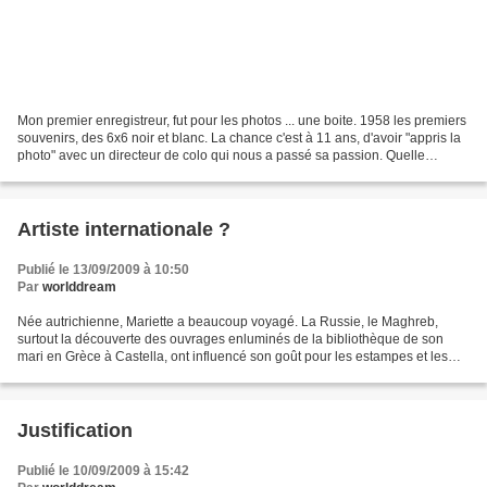
faithful to your intent.
Mon premier enregistreur, fut pour les photos ... une boite. 1958 les premiers
souvenirs, des 6x6 noir et blanc. La chance c'est à 11 ans, d'avoir "appris la
photo" avec un directeur de colo qui nous a passé sa passion. Quelle
émotion de développer soit...
Artiste internationale ?
Publié le 13/09/2009 à 10:50
Par
worlddream
Née autrichienne, Mariette a beaucoup voyagé. La Russie, le Maghreb,
surtout la découverte des ouvrages enluminés de la bibliothèque de son
mari en Grèce à Castella, ont influencé son goût pour les estampes et les
miniatures. Puis son mariage en Grèce,...
Justification
Publié le 10/09/2009 à 15:42