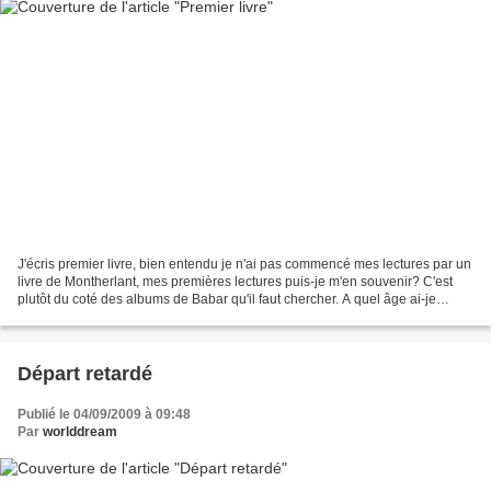
J'écris premier livre, bien entendu je n'ai pas commencé mes lectures par un
livre de Montherlant, mes premières lectures puis-je m'en souvenir? C'est
plutôt du coté des albums de Babar qu'il faut chercher. A quel âge ai-je
parcouru les aventures de Nounouche...
Départ retardé
Publié le 04/09/2009 à 09:48
Par
worlddream