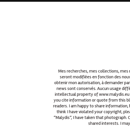
Mes recherches, mes collections, mes re
seront modifiées en fonction des nouv
obtenir mon autorisation, à demander par
news sont conservés. Aucun usage différ
intellectual property of www.malydis.eu 
you cite information or quote from this b
readers. I am happy to share information, 
think I have violated your copyright, p
“Malydis”, I have taken that photograph.
shared interests. I may