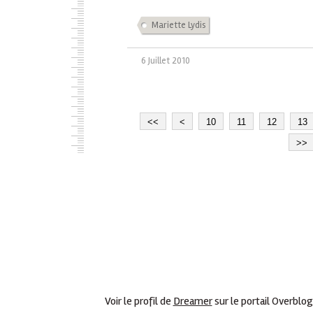
Mariette Lydis
6 Juillet 2010
<<
<
10
11
12
13
>>
Voir le profil de
Dreamer
sur le portail Overblog