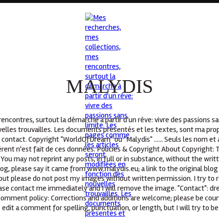
MALYDIS
ncontres, surtout la démarche à partir d'un rêve: vivre des passions s
elles trouvailles. Les documents présentés et les textes, sont ma propr
 contact. Copyright "WorldOfDream" ou "Malydis" ...... Seuls les nom e
ent n'est fait de ces données. Policies & Copyright About Copyright: T
You may not reprint any posts, in full or in substance, without the wri
log, please say it came from www.malydis.eu; a link to the original blog
but please do not post my images without written permission. I try to r
lease contact me immediately and I will remove the image. "Contact": d
 Comment policy: Corrections and additions are welcome; please be cour
 edit a comment for spelling, punctuation, or length, but I will try to be 