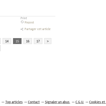
Print
Repost
Partager cet article
14
15
16
17
>
Top articles
Contact
Signaler un abus
C.G.U.
Cookies et