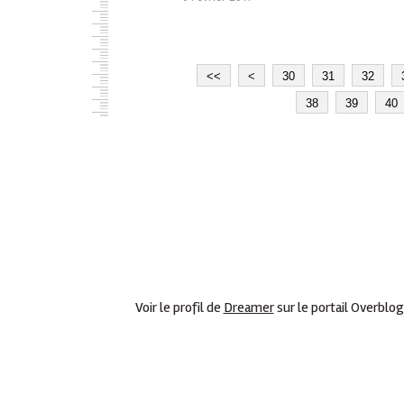
<<
<
1
2
30
31
32
0
0
38
39
40
Voir le profil de
Dreamer
sur le portail Overblog