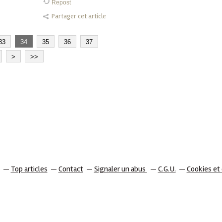
Repost
Partager cet article
33
34
35
36
37
>
>>
Top articles
Contact
Signaler un abus
C.G.U.
Cookies et