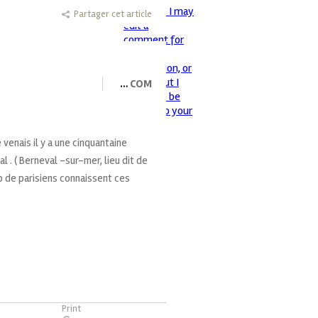
Partager cet article
…
COM
e venais il y a une cinquantaine
l . ( Berneval -sur-mer, lieu dit de
 de parisiens connaissent ces
Print