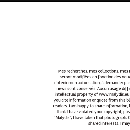
Mes recherches, mes collections, mes re
seront modifiées en fonction des nouv
obtenir mon autorisation, à demander par
news sont conservés. Aucun usage différ
intellectual property of www.malydis.eu 
you cite information or quote from this b
readers. I am happy to share information, 
think I have violated your copyright, p
“Malydis”, I have taken that photograph.
shared interests. I may