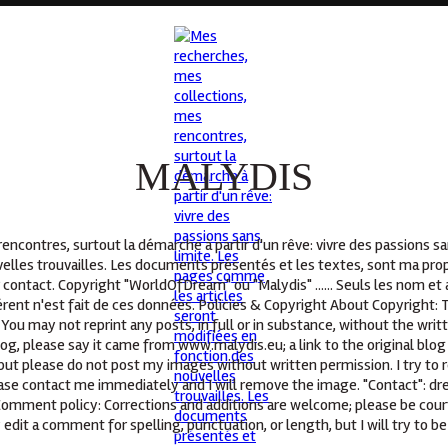
MALYDIS
ncontres, surtout la démarche à partir d'un rêve: vivre des passions s
elles trouvailles. Les documents présentés et les textes, sont ma propr
 contact. Copyright "WorldOfDream" ou "Malydis" ...... Seuls les nom e
ent n'est fait de ces données. Policies & Copyright About Copyright: T
You may not reprint any posts, in full or in substance, without the wri
log, please say it came from www.malydis.eu; a link to the original blog
but please do not post my images without written permission. I try to r
lease contact me immediately and I will remove the image. "Contact": d
 Comment policy: Corrections and additions are welcome; please be cour
 edit a comment for spelling, punctuation, or length, but I will try to be 