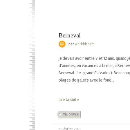
Berneval
par
worlddream
Je devais avoir entre 7 et 12 ans, quand j
d’années, en vacances à la mer, à Berneva
Berneval -le-grand Calvados). Beaucoup
plages de galets avec le fond...
Lire la suite
Vie privee
6 Février 2011