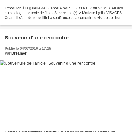
Exposition à la galerie de Buenos Aires du 17 XI au 17 XII MCMLX Au dos
du catalogue ce texte de Jules Supervielle (*): A Mariette Lydis. VISAGES
Quand il s'agit de recueillir La souffrance et la contenir Le visage de l'homme
est grand Et plus profond...
Souvenir d'une rencontre
Publié le 04/07/2016 à 17:15
Par
Dreamer