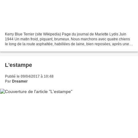
faithful to your intent.
Kerry Blue Terrier (site Wikipedia) Page du journal de Mariette Lydis Juin
1944 Un matin froid, piquant, brumeux. Nous marchons avec quatre chiens
le long de la route asphaltée, habillées de laine, bien reposées, après une
toilette dans une salle de bain...
L'estampe
Publié le 09/04/2017 à 10:48
Par
Dreamer