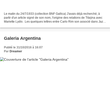
Le matin du 24/7/1933 (collection BNF Gallica) J'avais déjà recherché, à
partir d'un article signé de son nom, l'origine des relations de Titaÿna avec
Mariette Lydis . Les quelques lettres entre Carlo Rim son associé dans Jazz
et Montherlant étaient une...
Galeria Argentina
Publié le 31/10/2016 à 16:07
Par
Dreamer