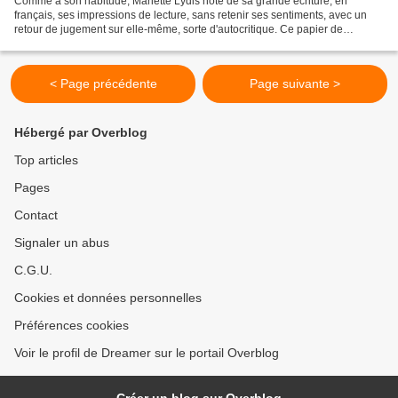
Comme à son habitude, Mariette Lydis note de sa grande écriture, en
français, ses impressions de lecture, sans retenir ses sentiments, avec un
retour de jugement sur elle-même, sorte d'autocritique. Ce papier de
décembre 1953 (ou 1955?) nous informe un...
< Page précédente
Page suivante >
Hébergé par Overblog
Top articles
Pages
Contact
Signaler un abus
C.G.U.
Cookies et données personnelles
Préférences cookies
Voir le profil de Dreamer sur le portail Overblog